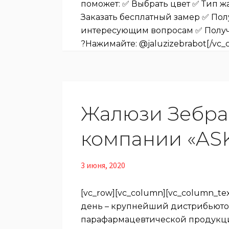
поможет: ✅ Выбрать цвет ✅ Тип 
Заказать бесплатный замер ✅ Пол
интересующим вопросам ✅ Получи
?Нажимайте: @jaluzizebrabot[/vc_co
Жалюзи Зебра
компании «AS
3 июня, 2020
[vc_row][vc_column][vc_column_t
день – крупнейший дистрибьюто
парафармацевтической продукции