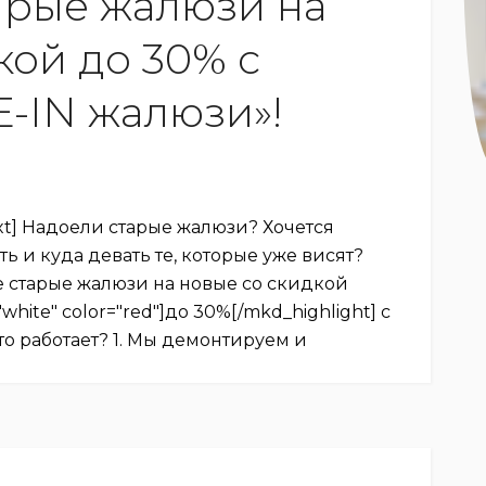
арые жалюзи на
кой до 30% с
-IN жалюзи»‎!
xt] Надоели старые жалюзи? Хочется
ать и куда девать те, которые уже висят?
е старые жалюзи на новые со скидкой
white" color="red"]до 30%[/mkd_highlight] с
то работает? 1. Мы демонтируем и