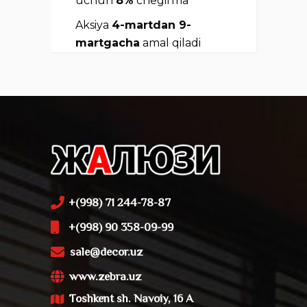
uchun
8%
chegirma
Aksiya
4-martdan 9-
martgacha
amal qiladi
+(998) 71 244-78-87
+(998) 90 358-09-99
sale@decor.uz
www.zebra.uz
Toshkent sh. Navoiy, 16 A